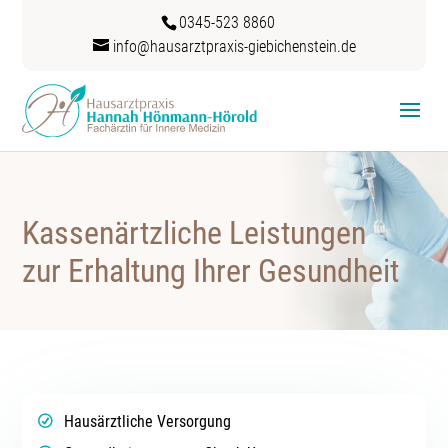
S
0345-523 8860
k
info@hausarztpraxis-giebichenstein.de
i
p
t
o
c
o
n
t
e
Kassenärtzliche Leistungen
n
t
zur Erhaltung Ihrer Gesundheit
Hausärztliche Versorgung